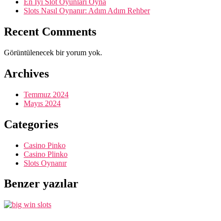
En İyi Slot Oyunları Oyna
Slots Nasıl Oynanır: Adım Adım Rehber
Recent Comments
Görüntülenecek bir yorum yok.
Archives
Temmuz 2024
Mayıs 2024
Categories
Casino Pinko
Casino Plinko
Slots Oynanır
Benzer yazılar