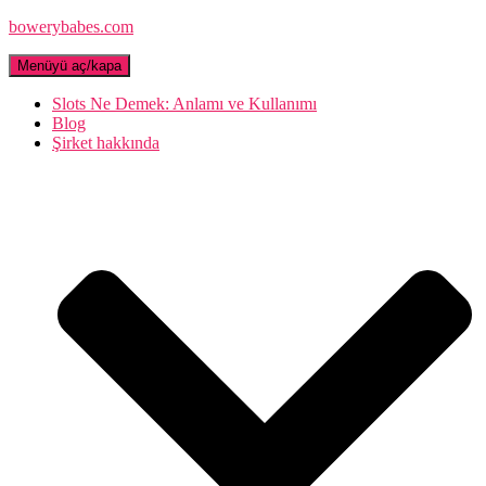
bowerybabes.com
Menüyü aç/kapa
Slots Ne Demek: Anlamı ve Kullanımı
Blog
Şirket hakkında