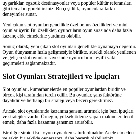
uygarlıklar, egzotik destinasyonlar veya popüler kültür referansları
gibi temaları görebilirsiniz. Bu çeşitlilik, oyunculara farklı
deneyimler sunar.
Yeni çıkan slot oyunları genellikle özel bonus özellikleri ve mini
oyunlar içerir. Bu özellikler, oyuncuların oyun sırasında daha fazla
kazanç elde etmelerine yardımcı olabilir.
Sonuç olarak, yeni çıkan slot oyunları genellikle oynamaya değerdir.
Oyun dünyasının hızla gelişmesiyle birlikte, sürekli olarak yenilenen
ve gelişen slot oyunları sayesinde oyuncuların keyifli vakit
geçirmeleri sağlanmaktadır.
Slot Oyunları Stratejileri ve İpuçları
Slot oyunları, kumarhanelerde en popüler oyunlardan biridir ve
birçok kişi tarafından tercih edilir. Bu oyunlar, şans faktörüne
dayalıdır ve herhangi bir strateji veya beceri gerektirmez.
Ancak, slot oyunlarında kazanma şansını artırmak için bazı ipuçları
ve stratejiler vardır. Örneğin, yüksek ödeme yapan makineleri tercih
etmek, daha fazla kazanma şansınızı artırabilir.
Bir diğer strateji ise, oyun oynarken sabırlı olmaktır. Acele etmeden
ve sakin bir şekilde oynarsanız, daha başarılı olabilirsiniz.