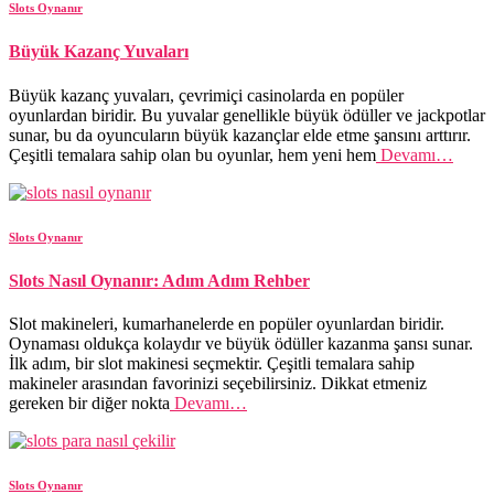
Slots Oynanır
Büyük Kazanç Yuvaları
Büyük kazanç yuvaları, çevrimiçi casinolarda en popüler
oyunlardan biridir. Bu yuvalar genellikle büyük ödüller ve jackpotlar
sunar, bu da oyuncuların büyük kazançlar elde etme şansını arttırır.
Çeşitli temalara sahip olan bu oyunlar, hem yeni hem
Devamı…
Slots Oynanır
Slots Nasıl Oynanır: Adım Adım Rehber
Slot makineleri, kumarhanelerde en popüler oyunlardan biridir.
Oynaması oldukça kolaydır ve büyük ödüller kazanma şansı sunar.
İlk adım, bir slot makinesi seçmektir. Çeşitli temalara sahip
makineler arasından favorinizi seçebilirsiniz. Dikkat etmeniz
gereken bir diğer nokta
Devamı…
Slots Oynanır