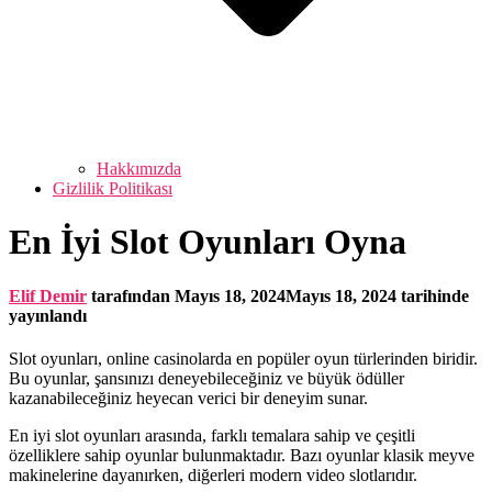
Hakkımızda
Gizlilik Politikası
En İyi Slot Oyunları Oyna
Elif Demir
tarafından
Mayıs 18, 2024
Mayıs 18, 2024
tarihinde
yayınlandı
Slot oyunları, online casinolarda en popüler oyun türlerinden biridir.
Bu oyunlar, şansınızı deneyebileceğiniz ve büyük ödüller
kazanabileceğiniz heyecan verici bir deneyim sunar.
En iyi slot oyunları arasında, farklı temalara sahip ve çeşitli
özelliklere sahip oyunlar bulunmaktadır. Bazı oyunlar klasik meyve
makinelerine dayanırken, diğerleri modern video slotlarıdır.